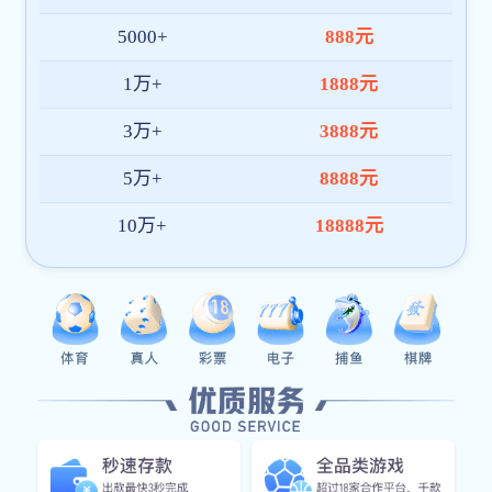
续为用户提供高质量内容与技术保障。
平台安全稳定
架构采用多节点部署与智能容错机制，全面提升壹号娱
乐-一站式综合娱乐服务平台的访问速度与数据完整
性，支持多设备并发操作。
全球化运营体系
支持多语言界面及本地支付系统，服务覆盖东南亚、欧
美等区域，打造更贴近用户需求的本地化体验。
7x24小时服务支持
专业客服团队全年在线，提供实时响应的技术支持与使
用指导，保障平台使用无后顾之忧。