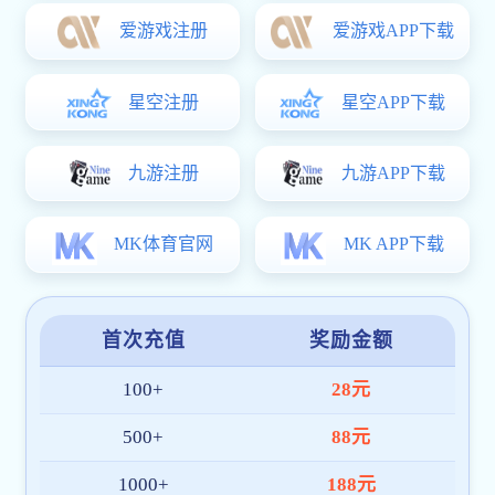
关于我们
壹号娱乐 是面向全球体育爱好者的综合服务平台，致力于打造一
个集数据服务、赛事直播与移动体验于一体的专业生态系统。团
队成员拥有丰富的行业背景，平台以稳定性与高可用性著称，持